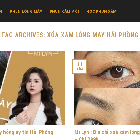
I
PHUN LÔNG MÀY
PHUN XĂM MÔI
HỌC PHUN XĂM
TAG ARCHIVES:
XÓA XĂM LÔNG MÀY HẢI PHÒNG
11
Th4
y hỏng uy tín Hải Phòng
Mi Lyn : Địa chỉ xoá xăm lôn
– Chỉ 299k