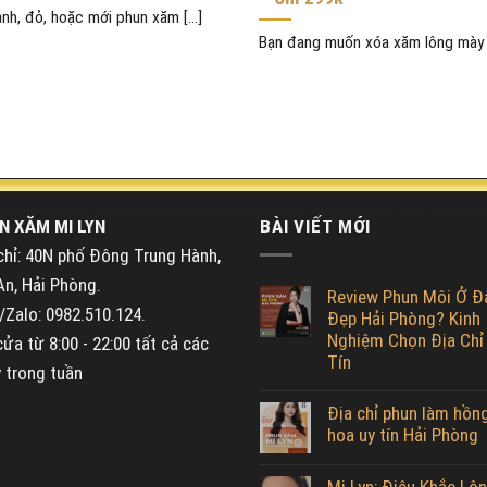
nh, đỏ, hoặc mới phun xăm [...]
Bạn đang muốn xóa xăm lông mày tại
N XĂM MI LYN
BÀI VIẾT MỚI
chỉ: 40N phố Đông Trung Hành,
An, Hải Phòng.
Review Phun Môi Ở Đ
Zalo: 0982.510.124.
Đẹp Hải Phòng? Kinh
Nghiệm Chọn Địa Chỉ
ửa từ 8:00 - 22:00 tất cả các
Tín
 trong tuần
Địa chỉ phun làm hồn
hoa uy tín Hải Phòng