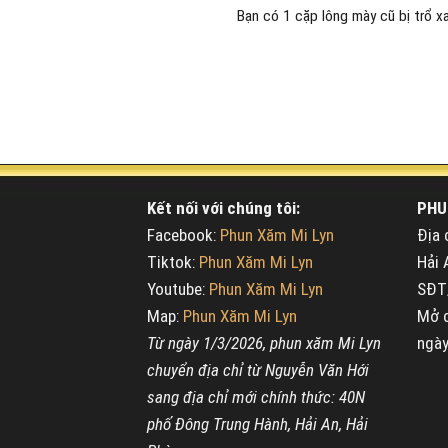
Bạn có 1 cặp lông mày cũ bị trổ xa
Kết nối với chúng tôi:
PHU
Facebook:
Phun Xăm Mi Lyn
Địa 
Tiktok:
Phun Xăm Mi Lyn
Hải 
Youtube:
Phun Xăm Mi Lyn
SĐT/
Map:
Phun Xăm Mi Lyn
Mở c
Từ ngày 1/3/2026, phun xăm Mi Lyn
ngày
chuyển địa chỉ từ Nguyễn Văn Hới
sang địa chỉ mới chính thức: 40N
phố Đông Trung Hành, Hải An, Hải