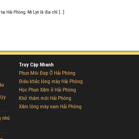
 Hải Phòng. Mi Lyn là địa chỉ [...]
Truy Cập Nhanh
Phun Môi Đẹp Ở Hải Phòng
Điêu khắc lông mày Hải Phòng
âu
Học Phun Xăm ở Hải Phòng
 Uy
Khử thâm môi Hải Phòng
Xăm lông mày nam Hải Phòng
g nhũ