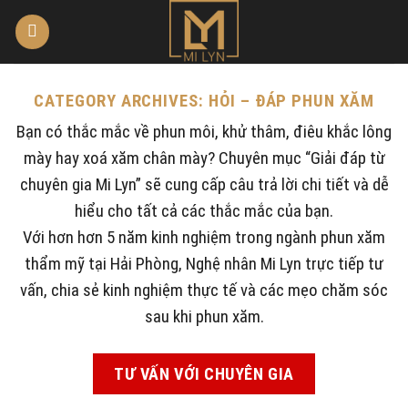
Skip
to
content
CATEGORY ARCHIVES:
HỎI – ĐÁP PHUN XĂM
Bạn có thắc mắc về phun môi, khử thâm, điêu khắc lông
mày hay xoá xăm chân mày? Chuyên mục “Giải đáp từ
chuyên gia Mi Lyn” sẽ cung cấp câu trả lời chi tiết và dễ
hiểu cho tất cả các thắc mắc của bạn.
Với hơn hơn 5 năm kinh nghiệm trong ngành phun xăm
thẩm mỹ tại Hải Phòng, Nghệ nhân Mi Lyn trực tiếp tư
vấn, chia sẻ kinh nghiệm thực tế và các mẹo chăm sóc
sau khi phun xăm.
TƯ VẤN VỚI CHUYÊN GIA