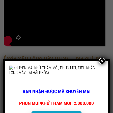
XÓA XĂM LÔNG MÀY MI LYN – ĐỊA CHỈ UY
×
TÍN ĐẤT CẢNG.
Mi Lyn là địa chỉ phun xăm thẩm mỹ với kinh nghiệm
nhiều năm. Là nơi được chị em thành phố hoa phượng
BẠN NHẬN ĐƯỢC MÃ KHUYẾN MẠI
đỏ đặt trọn niềm tin khi muốn thực hiện phun xăm
thẩm mỹ, độ môi, nâng cấp lông mày. Với kinh nghiệm
PHUN MÔI/KHỬ THÂM MÔI: 2.000.000
hơn 4000 khách hàng đã hài lòng, Mi Lyn tin tưởng