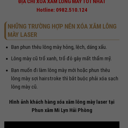
ĐỊA CHỈ XÓA XĂM LÔNG MÀY TỐT NHẤT
Hotline: 0982.510.124
NHỮNG TRƯỜNG HỢP NÊN XÓA XĂM LÔNG
MÀY LASER
Bạn phun thêu lông mày hỏng, lệch, dáng xấu.
Lông mày cũ trổ xanh, trổ đỏ gây mất thẩm mỹ.
Bạn muốn đi làm lông mày mới hoặc phun thêu
lông mày sợi hairstroke thì bắt buộc phải xóa sạch
lông mày cũ.
Hình ảnh khách hàng xóa xăm lông mày laser tại
Phun xăm Mi Lyn Hải Phòng