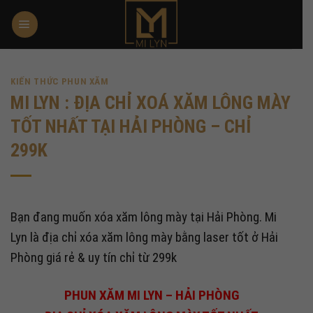
Skip
to
content
KIẾN THỨC PHUN XĂM
MI LYN : ĐỊA CHỈ XOÁ XĂM LÔNG MÀY
TỐT NHẤT TẠI HẢI PHÒNG – CHỈ
299K
Bạn đang muốn xóa xăm lông mày tại Hải Phòng. Mi
Lyn là địa chỉ xóa xăm lông mày bằng laser tốt ở Hải
Phòng giá rẻ & uy tín chỉ từ 299k
PHUN XĂM MI LYN – HẢI PHÒNG