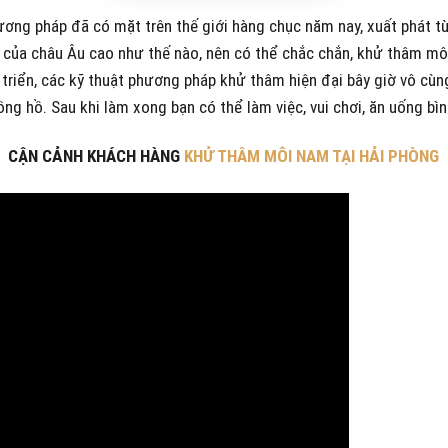
ương pháp đã có mặt trên thế giới hàng chục năm nay, xuất phát 
iễu của châu Âu cao như thế nào, nên có thể chắc chắn, khử thâm m
triển, các kỹ thuật phương pháp khử thâm hiện đại bây giờ vô cùng 
ồng hồ. Sau khi làm xong bạn có thể làm việc, vui chơi, ăn uống bì
CẬN CẢNH KHÁCH HÀNG
KHỬ THÂM MÔI NAM TẠI HẢI PHÒNG