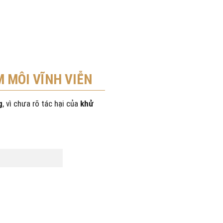
 MÔI VĨNH VIỄN
g
, vì chưa rõ tác hại của
khử