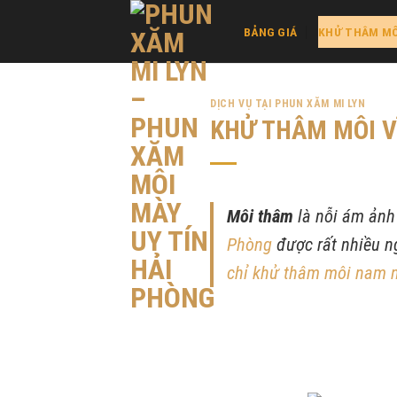
Skip
BẢNG GIÁ
KHỬ THÂM MÔ
to
content
DỊCH VỤ TẠI PHUN XĂM MI LYN
KHỬ THÂM MÔI VĨ
Môi thâm
là nỗi ám ảnh 
Phòng
được rất nhiều n
chỉ khử thâm môi nam n