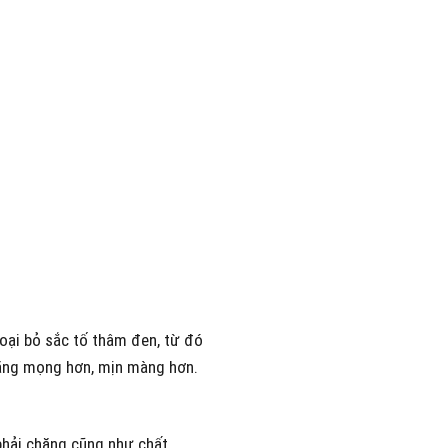
ại bỏ sắc tố thâm đen, từ đó
căng mọng hơn, mịn màng hơn.
 phải chăng cũng như chất