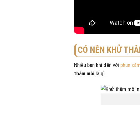
CÓ NÊN KHỬ THÂ
Nhiều bạn khi đến với
phun xăm
thâm môi
là gì.