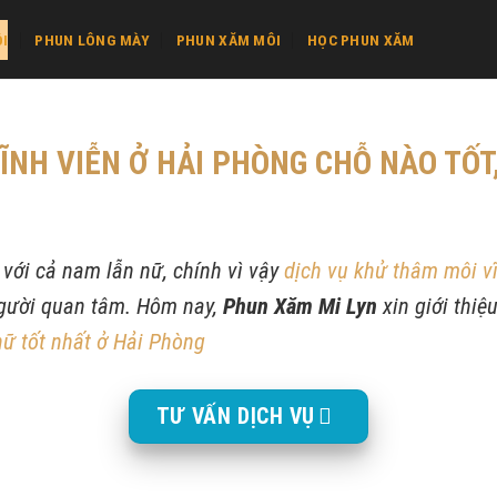
I
PHUN LÔNG MÀY
PHUN XĂM MÔI
HỌC PHUN XĂM
NH VIỄN Ở HẢI PHÒNG CHỖ NÀO TỐT,
với cả nam lẫn nữ, chính vì vậy
dịch vụ khử thâm môi vĩ
gười quan tâm. Hôm nay,
Phun Xăm Mi Lyn
xin giới thiệ
ữ tốt nhất ở Hải Phòng
TƯ VẤN DỊCH VỤ