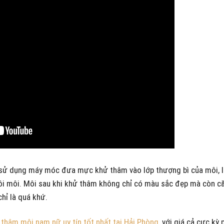
sử dụng máy móc đưa mực khử thâm vào lớp thượng bì của môi, lo
ôi môi. Môi sau khi khử thâm không chỉ có màu sắc đẹp mà còn 
hỉ là quá khứ.
 thâm môi nam nữ uy tín tốt nhất tại Hải Phòng
, với giá cả cực kỳ