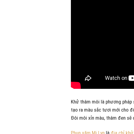
Khử thâm môi là phương pháp 
tạo ra màu sắc tươi mới cho đ
Đôi môi xỉn màu, thâm đen sẽ c
Phun xăm Mi Lyn
là
địa chỉ khử