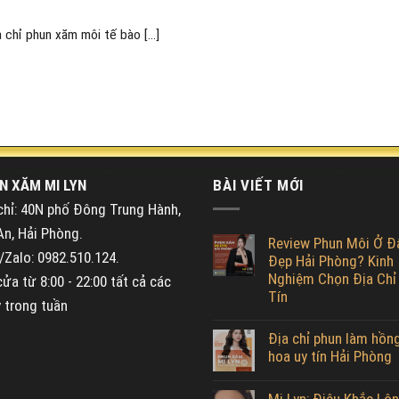
chỉ phun xăm môi tế bào [...]
N XĂM MI LYN
BÀI VIẾT MỚI
chỉ: 40N phố Đông Trung Hành,
An, Hải Phòng.
Review Phun Môi Ở Đ
Zalo: 0982.510.124.
Đẹp Hải Phòng? Kinh
Nghiệm Chọn Địa Chỉ
ửa từ 8:00 - 22:00 tất cả các
Tín
 trong tuần
Địa chỉ phun làm hồn
hoa uy tín Hải Phòng