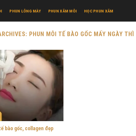
I
PHUN LÔNG MÀY
PHUN XĂM MÔI
HỌC PHUN XĂM
ARCHIVES:
PHUN MÔI TẾ BÀO GỐC MẤY NGÀY THÌ
tế bào gốc, collagen đẹp