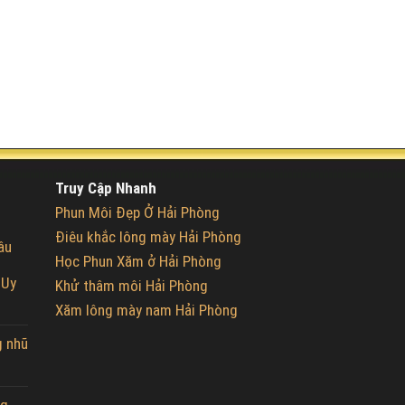
Truy Cập Nhanh
Phun Môi Đẹp Ở Hải Phòng
Điêu khắc lông mày Hải Phòng
âu
Học Phun Xăm ở Hải Phòng
 Uy
Khử thâm môi Hải Phòng
Xăm lông mày nam Hải Phòng
g nhũ