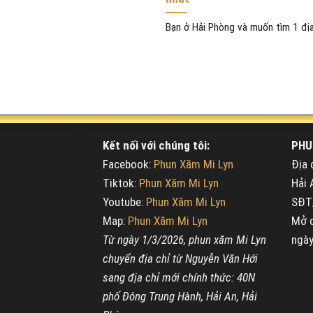
Bạn ở Hải Phòng và muốn tìm 1 địa 
Kết nối với chúng tôi:
PHU
Facebook:
Phun Xăm Mi Lyn
Địa 
Tiktok:
Phun Xăm Mi Lyn
Hải 
Youtube:
Phun Xăm Mi Lyn
SĐT/
Map:
Phun Xăm Mi Lyn
Mở c
Từ ngày 1/3/2026, phun xăm Mi Lyn
ngày
chuyển địa chỉ từ Nguyễn Văn Hới
sang địa chỉ mới chính thức: 40N
phố Đông Trung Hành, Hải An, Hải