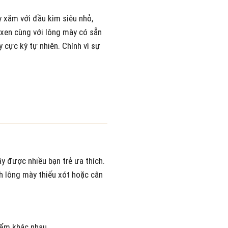
y xăm với đầu kim siêu nhỏ,
xen cùng với lông mày có sẵn
 cực kỳ tự nhiên. Chính vì sự
ậy được nhiều bạn trẻ ưa thích.
nh lông mày thiếu xót hoặc cân
iểm khác nhau.