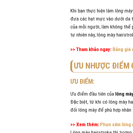
Khi bạn thực hiện làm
lông mày
đưa các hạt mực vào dưới da 
của mỗi người, làm không thể p
tự nhiên này, lông mày hairstr
>> Tham khảo ngay:
Bảng giá 
ƯU NHƯỢC ĐIỂM 
ƯU ĐIỂM:
Ưu điểm đầu tiên của
lông mày
Đặc biệt, từ khi có lông mày h
đối lông mày để phù hợp nhân
>> Xem thêm:
Phun xăm lông 
Lông mày hairstroke thì tương