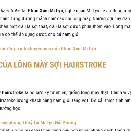
 hairstroke
tại
Phun Xăm Mi Lyn
, nghệ nhân Mi Lyn sẽ sự dụng má
thành từng đường mảnh như các sợi lông mày. Những sợi này đan 
hân biệt đâu là sợi thật, đâu là sợi được phun thêm vào. Lông mày
oke có thể áp dụng được cho cả nam giới.
chương trình khuyến mại của Phun Xăm Mi Lyn
CỦA LÔNG MÀY SỢI HAIRSTROKE
 hairstroke
là nó cực kỳ tự nhiên, giống lông mày thật. Chính vì v
airstroke lượng khách hàng nam giới tăng vọt. Để cải thiện tình hì
 tướng học.
mày phong thuỷ tại Mi Lyn Hải Phòng
 tự như lông mày thật nên cũng phù hợp nhiều phong cách trang đ