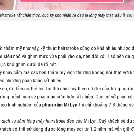
airstroke rất chân thực, cực kỳ khó nhận ra đâu là lông mày thật, đâu là sợ
 thẩm mỹ như vậy, kỹ thuật hairstroke cũng có khá nhiều nhược 
m siêu nhỏ và ghim mực vừa phải vào da, nên đối với 1 số nền da 
 mực khó ghim dưới da rõ nét.
 kỳ nhạy cảm mà các bên thẩm mỹ viện thường không nói thật với k
ác phương pháp khác rất nhiều.
ũ, độ bền có thể lên tới 3-5 năm tuỳ theo cơ địa của từng người.
ng mảnh nên sẽ phai màu sớm hơn rất nhiều. Các cơ sở phun xăm
theo kinh nghiệm của
phun xăm Mi Lyn
thì chỉ khoảng 7-8 tháng s
i
dịch vụ xăm lông mày hairstroke đẹp
của Mi Lyn, Quý khách sẽ đư
ý khách có thể sử dụng được lông mày sợi từ 1-2 năm mà vẫn giữ 