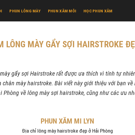
I
PHUN LÔNG MÀY
PHUN XĂM MÔI
HỌC PHUN XĂM
ÀM LÔNG MÀY GẨY SỢI HAIRSTROKE Đ
 mày gẩy sợi Hairstroke rất được ưa thích vì tính tự nhi
chân mày hairstroke. Bài viết này giới thiệu với bạn về
i Phòng về lông mày sợi hairstroke, cũng như các ưu nh
PHUN XĂM MI LYN
Địa chỉ lông mày hairstroke đẹp ở Hải Phòng