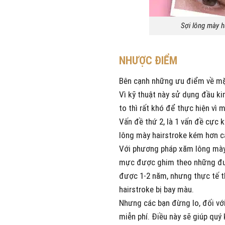
Sợi lông mày h
NHƯỢC ĐIỂM
Bên cạnh những ưu điểm về mặt
Vì kỹ thuật này sử dụng đầu ki
to thì rất khó để thực hiện vì
Vấn đề thứ 2, là 1 vấn đề cực
lông mày hairstroke kém hơn c
Với phương pháp xăm lông mày c
mực được ghim theo những đườ
được 1-2 năm, nhưng thực tế 
hairstroke bị bay màu.
Nhưng các bạn đừng lo, đối vớ
miễn phí. Điều này sẽ giúp qu