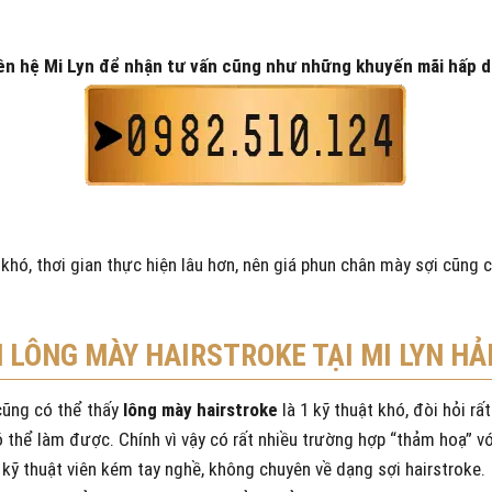
ên hệ Mi Lyn để nhận tư vấn cũng như những khuyến mãi hấp 
t khó, thơi gian thực hiện lâu hơn, nên giá phun chân mày sợi cũng 
 LÔNG MÀY HAIRSTROKE TẠI MI LYN HẢ
 cũng có thể thấy
lông mày hairstroke
là 1 kỹ thuật khó, đòi hỏi r
ó thể làm được. Chính vì vậy có rất nhiều trường hợp “thảm hoạ” v
à kỹ thuật viên kém tay nghề, không chuyên về dạng sợi hairstroke.