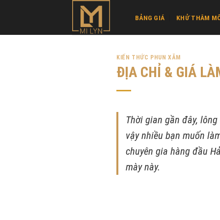
Skip
BẢNG GIÁ
KHỬ THÂM MÔ
to
content
KIẾN THỨC PHUN XĂM
ĐỊA CHỈ & GIÁ L
Thời gian gần đây, lông
vậy nhiều bạn muốn làm 
chuyên gia hàng đầu Hả
mày này.