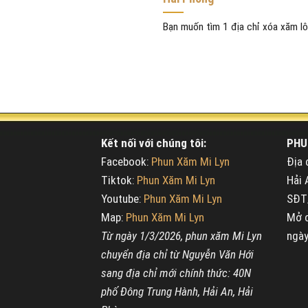
Bạn muốn tìm 1 địa chỉ xóa xăm lông
Kết nối với chúng tôi:
PHU
Facebook:
Phun Xăm Mi Lyn
Địa 
Tiktok:
Phun Xăm Mi Lyn
Hải 
Youtube:
Phun Xăm Mi Lyn
SĐT/
Map:
Phun Xăm Mi Lyn
Mở c
Từ ngày 1/3/2026, phun xăm Mi Lyn
ngày
chuyển địa chỉ từ Nguyễn Văn Hới
sang địa chỉ mới chính thức: 40N
phố Đông Trung Hành, Hải An, Hải