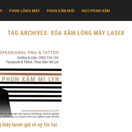
I
PHUN LÔNG MÀY
PHUN XĂM MÔI
HỌC PHUN XĂM
TAG ARCHIVES:
XÓA XĂM LÔNG MÀY LASER
 mày laser giá rẻ uy tín tại