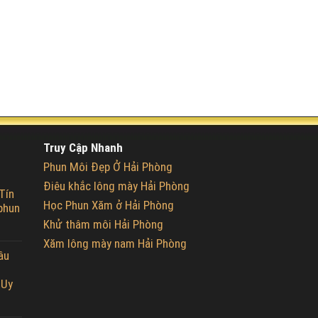
Truy Cập Nhanh
Phun Môi Đẹp Ở Hải Phòng
Điêu khắc lông mày Hải Phòng
Tín
Học Phun Xăm ở Hải Phòng
phun
Khử thâm môi Hải Phòng
Xăm lông mày nam Hải Phòng
âu
 Uy