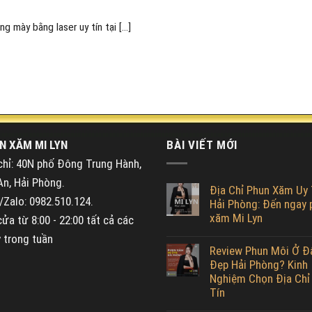
 mày bằng laser uy tín tại [...]
N XĂM MI LYN
BÀI VIẾT MỚI
chỉ: 40N phố Đông Trung Hành,
An, Hải Phòng.
Địa Chỉ Phun Xăm Uy 
Zalo: 0982.510.124.
Hải Phòng: Đến ngay 
xăm Mi Lyn
ửa từ 8:00 - 22:00 tất cả các
 trong tuần
Review Phun Môi Ở Đ
Đẹp Hải Phòng? Kinh
Nghiệm Chọn Địa Chỉ
Tín