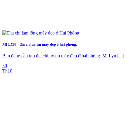
MI LYN – địa chỉ uy tín mày đẹp ở hải phòng.
Bạn đang cần tìm địa chỉ uy tín mày đẹp ở hải phòng. Mi Lyn [...]
30
Th10