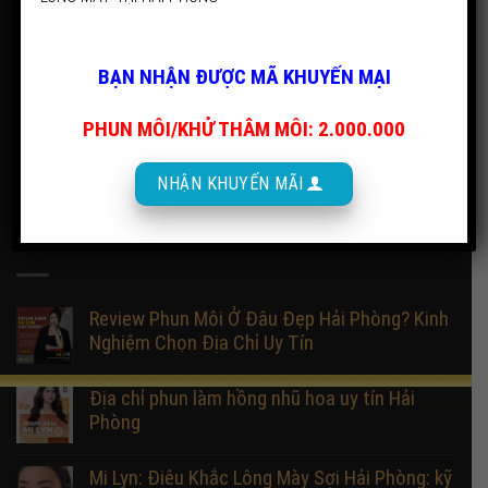
PHUN XĂM MI LYN
BẠN NHẬN ĐƯỢC MÃ KHUYẾN MẠI
Địa chỉ: 40N phố Đông Trung Hành, Hải An, Hải Phòng.
SĐT/Zalo: 0982.510.124.
PHUN MÔI/KHỬ THÂM MÔI: 2.000.000
Mở cửa từ 8:00 - 22:00 tất cả các ngày trong tuần
NHẬN KHUYẾN MÃI
BÀI VIẾT MỚI
Review Phun Môi Ở Đâu Đẹp Hải Phòng? Kinh
Nghiệm Chọn Địa Chỉ Uy Tín
Địa chỉ phun làm hồng nhũ hoa uy tín Hải
Phòng
Mi Lyn: Điêu Khắc Lông Mày Sợi Hải Phòng: kỹ