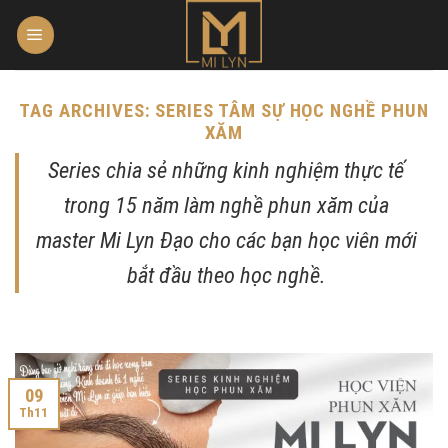
Skip
to
content
TAG ARCHIVES:
SERIES TÂM SỰ HỌC NGHỀ PHUN
XĂM
Series chia sẻ những kinh nghiệm thực tế
trong 15 năm làm nghề phun xăm của
master Mi Lyn Đạo cho các bạn học viên mới
bắt đầu theo học nghề.
09
Th11