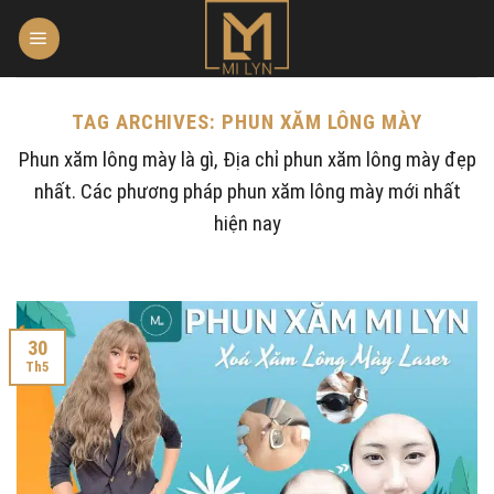
Skip
to
content
TAG ARCHIVES:
PHUN XĂM LÔNG MÀY
Phun xăm lông mày là gì, Địa chỉ phun xăm lông mày đẹp
nhất. Các phương pháp phun xăm lông mày mới nhất
hiện nay
30
Th5