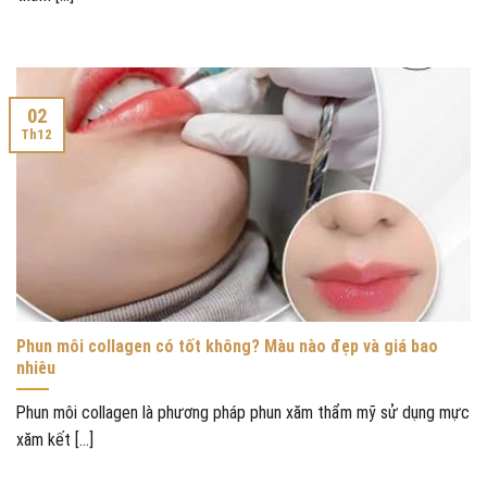
02
Th12
Phun môi collagen có tốt không? Màu nào đẹp và giá bao
nhiêu
Phun môi collagen là phương pháp phun xăm thẩm mỹ sử dụng mực
xăm kết [...]