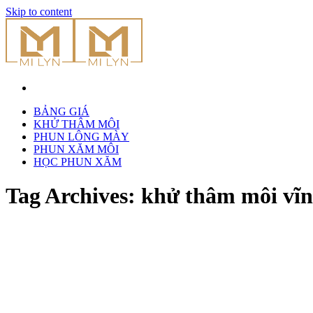
Skip to content
BẢNG GIÁ
KHỬ THÂM MÔI
PHUN LÔNG MÀY
PHUN XĂM MÔI
HỌC PHUN XĂM
Tag Archives:
khử thâm môi vĩn