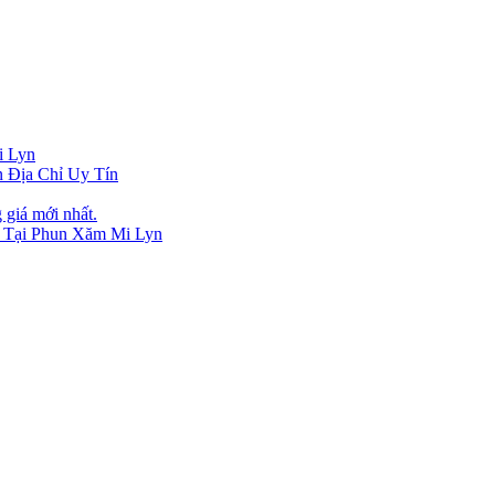
i Lyn
 Địa Chỉ Uy Tín
giá mới nhất.
n Tại Phun Xăm Mi Lyn