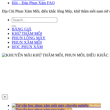
Hỏi – Đáp Phun Xăm FAQ
Địa Chỉ Phun Xăm Môi, điêu khắc lông Mày, khử thâm môi nam nữ đ
BẢNG GIÁ
KHỬ THÂM MÔI
PHUN LÔNG MÀY
PHUN XĂM MÔI
HỌC PHUN XĂM
×
Hotline
Zalo