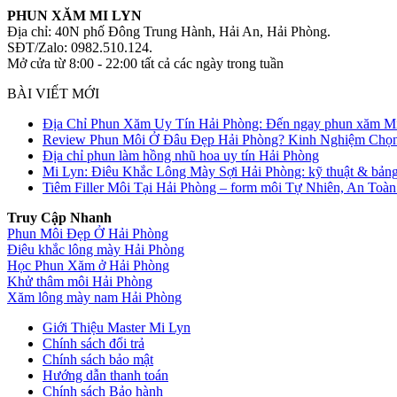
PHUN XĂM MI LYN
Địa chỉ: 40N phố Đông Trung Hành, Hải An, Hải Phòng.
SĐT/Zalo: 0982.510.124.
Mở cửa từ 8:00 - 22:00 tất cả các ngày trong tuần
BÀI VIẾT MỚI
Địa Chỉ Phun Xăm Uy Tín Hải Phòng: Đến ngay phun xăm M
Review Phun Môi Ở Đâu Đẹp Hải Phòng? Kinh Nghiệm Chọn
Địa chỉ phun làm hồng nhũ hoa uy tín Hải Phòng
Mi Lyn: Điêu Khắc Lông Mày Sợi Hải Phòng: kỹ thuật & bảng 
Tiêm Filler Môi Tại Hải Phòng – form môi Tự Nhiên, An Toà
Truy Cập Nhanh
Phun Môi Đẹp Ở Hải Phòng
Điêu khắc lông mày Hải Phòng
Học Phun Xăm ở Hải Phòng
Khử thâm môi Hải Phòng
Xăm lông mày nam Hải Phòng
Giới Thiệu Master Mi Lyn
Chính sách đổi trả
Chính sách bảo mật
Hướng dẫn thanh toán
Chính sách Bảo hành