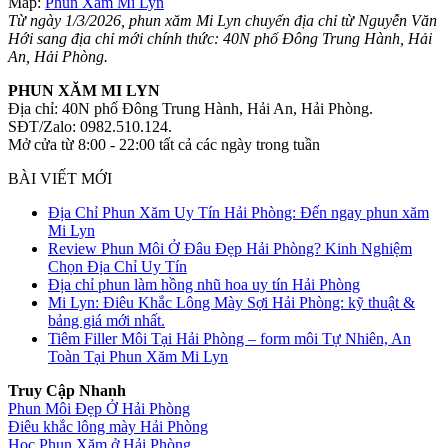
Map:
Phun Xăm Mi Lyn
Từ ngày 1/3/2026, phun xăm Mi Lyn chuyển địa chỉ từ Nguyễn Văn
Hới sang địa chỉ mới chính thức: 40N phố Đông Trung Hành, Hải
An, Hải Phòng.
PHUN XĂM MI LYN
Địa chỉ: 40N phố Đông Trung Hành, Hải An, Hải Phòng.
SĐT/Zalo: 0982.510.124.
Mở cửa từ 8:00 - 22:00 tất cả các ngày trong tuần
BÀI VIẾT MỚI
Địa Chỉ Phun Xăm Uy Tín Hải Phòng: Đến ngay phun xăm
Mi Lyn
Review Phun Môi Ở Đâu Đẹp Hải Phòng? Kinh Nghiệm
Chọn Địa Chỉ Uy Tín
Địa chỉ phun làm hồng nhũ hoa uy tín Hải Phòng
Mi Lyn: Điêu Khắc Lông Mày Sợi Hải Phòng: kỹ thuật &
bảng giá mới nhất.
Tiêm Filler Môi Tại Hải Phòng – form môi Tự Nhiên, An
Toàn Tại Phun Xăm Mi Lyn
Truy Cập Nhanh
Phun Môi Đẹp Ở Hải Phòng
Điêu khắc lông mày Hải Phòng
Học Phun Xăm ở Hải Phòng