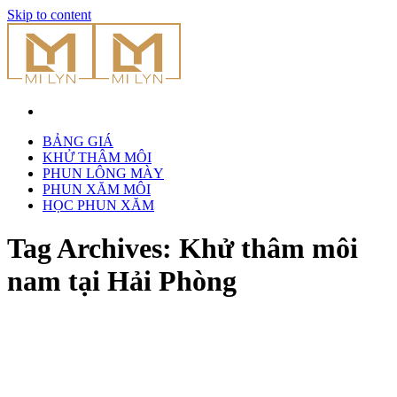
Skip to content
BẢNG GIÁ
KHỬ THÂM MÔI
PHUN LÔNG MÀY
PHUN XĂM MÔI
HỌC PHUN XĂM
Tag Archives:
Khử thâm môi
nam tại Hải Phòng