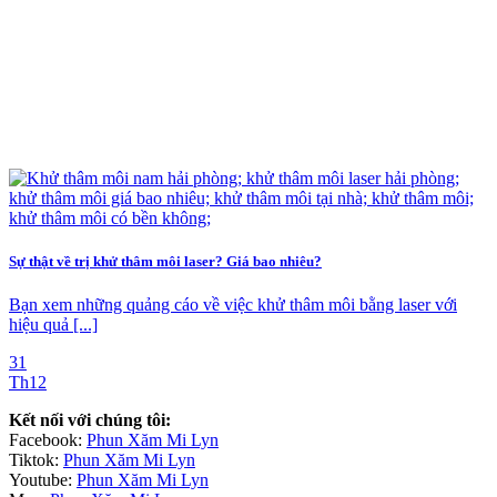
Sự thật về trị khử thâm môi laser? Giá bao nhiêu?
Bạn xem những quảng cáo về việc khử thâm môi bằng laser với
hiệu quả [...]
31
Th12
Kết nối với chúng tôi:
Facebook:
Phun Xăm Mi Lyn
Tiktok:
Phun Xăm Mi Lyn
Youtube:
Phun Xăm Mi Lyn