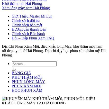
Khử thâm môi Hải Phòng
Xăm lông mày nam Hải Phòng
Giới Thiệu Master Mi Lyn
Chính sách đổi trả
Chính sách bảo mật
Hướng dẫn thanh toán
Chính sách Bảo hành
Hỏi – Đáp Phun Xăm FAQ
Địa Chỉ Phun Xăm Môi, điêu khắc lông Mày, khử thâm môi nam
nữ đẹp uy tín ở Hải Phòng. Địa chỉ dạy học phun xăm thẩm mỹ Hải
Phòng
BẢNG GIÁ
KHỬ THÂM MÔI
PHUN LÔNG MÀY
PHUN XĂM MÔI
HỌC PHUN XĂM