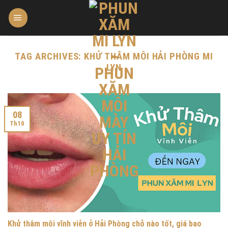
Skip
to
content
TAG ARCHIVES:
KHỬ THÂM MÔI HẢI PHÒNG MI
LYN
08
Th10
Khử thâm môi vĩnh viễn ở Hải Phòng chỗ nào tốt, giá bao