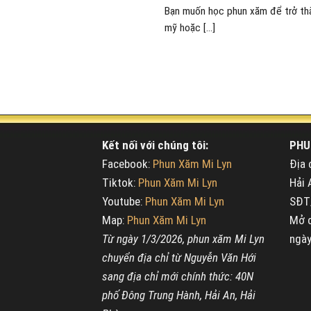
Bạn muốn học phun xăm để trở th
mỹ hoặc [...]
Kết nối với chúng tôi:
PHU
Facebook:
Phun Xăm Mi Lyn
Địa 
Tiktok:
Phun Xăm Mi Lyn
Hải 
Youtube:
Phun Xăm Mi Lyn
SĐT/
Map:
Phun Xăm Mi Lyn
Mở c
Từ ngày 1/3/2026, phun xăm Mi Lyn
ngày
chuyển địa chỉ từ Nguyễn Văn Hới
sang địa chỉ mới chính thức: 40N
phố Đông Trung Hành, Hải An, Hải