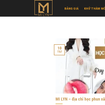
Skip
BẢNG GIÁ
KHỬ THÂM MÔ
to
content
10
Th7
MI LYN – địa chỉ học phun xă