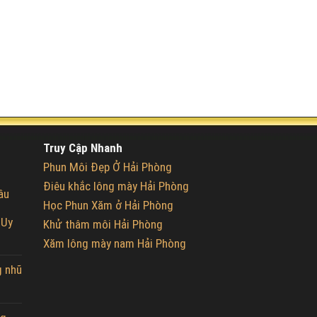
Truy Cập Nhanh
Phun Môi Đẹp Ở Hải Phòng
Điêu khắc lông mày Hải Phòng
âu
Học Phun Xăm ở Hải Phòng
 Uy
Khử thâm môi Hải Phòng
Xăm lông mày nam Hải Phòng
g nhũ