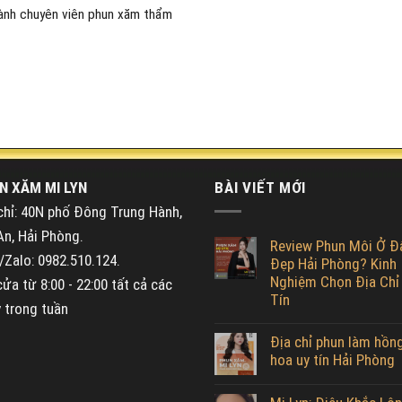
ành chuyên viên phun xăm thẩm
N XĂM MI LYN
BÀI VIẾT MỚI
chỉ: 40N phố Đông Trung Hành,
An, Hải Phòng.
Review Phun Môi Ở Đ
Zalo: 0982.510.124.
Đẹp Hải Phòng? Kinh
Nghiệm Chọn Địa Chỉ
ửa từ 8:00 - 22:00 tất cả các
Tín
 trong tuần
Địa chỉ phun làm hồn
hoa uy tín Hải Phòng