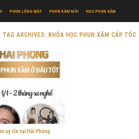
I
PHUN LÔNG MÀY
PHUN XĂM MÔI
HỌC PHUN XĂM
TAG ARCHIVES:
KHÓA HỌC PHUN XĂM CẤP TỐC
m uy tín tại Hải Phòng