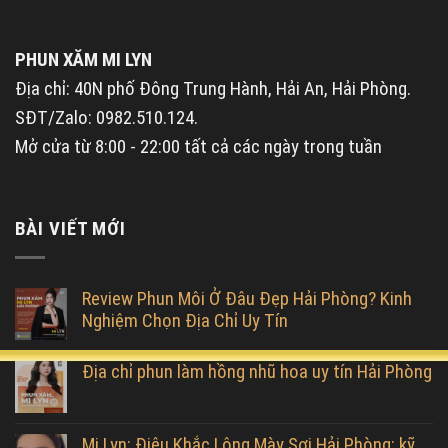
PHUN XĂM MI LYN
Địa chỉ: 40N phố Đông Trung Hành, Hải An, Hải Phòng.
SĐT/Zalo: 0982.510.124.
Mở cửa từ 8:00 - 22:00 tất cả các ngày trong tuần
BÀI VIẾT MỚI
Review Phun Môi Ở Đâu Đẹp Hải Phòng? Kinh
Nghiệm Chọn Địa Chỉ Uy Tín
Địa chỉ phun làm hồng nhũ hoa uy tín Hải Phòng
Mi Lyn: Điêu Khắc Lông Mày Sợi Hải Phòng: kỹ