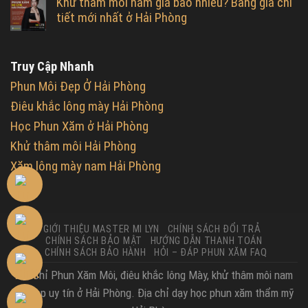
Khử thâm môi nam giá bao nhiêu? Bảng giá chi
tiết mới nhất ở Hải Phòng
Truy Cập Nhanh
Phun Môi Đẹp Ở Hải Phòng
Điêu khắc lông mày Hải Phòng
Học Phun Xăm ở Hải Phòng
Khử thâm môi Hải Phòng
Xăm lông mày nam Hải Phòng
GIỚI THIỆU MASTER MI LYN
CHÍNH SÁCH ĐỔI TRẢ
CHÍNH SÁCH BẢO MẬT
HƯỚNG DẪN THANH TOÁN
CHÍNH SÁCH BẢO HÀNH
HỎI – ĐÁP PHUN XĂM FAQ
Địa Chỉ Phun Xăm Môi, điêu khắc lông Mày, khử thâm môi nam
nữ đẹp uy tín ở Hải Phòng. Địa chỉ dạy học phun xăm thẩm mỹ