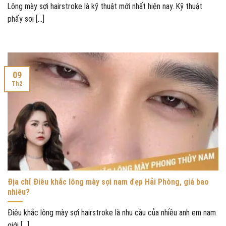
Lông mày sợi hairstroke là kỹ thuật mới nhất hiện nay. Kỹ thuật
phẩy sợi [...]
09
Th2
Địa chỉ Điêu khắc lông mày sợi nam đẹp Hải Phòng, giá bao
nhiêu?
Điêu khắc lông mày sợi hairstroke là nhu cầu của nhiều anh em nam
giới [...]