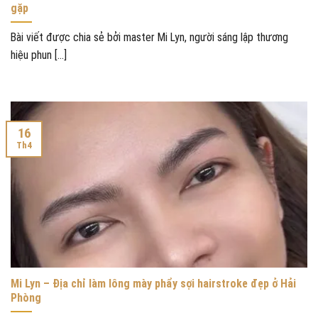
gặp
Bài viết được chia sẻ bởi master Mi Lyn, người sáng lập thương
hiệu phun [...]
16
Th4
Mi Lyn – Địa chỉ làm lông mày phẩy sợi hairstroke đẹp ở Hải
Phòng