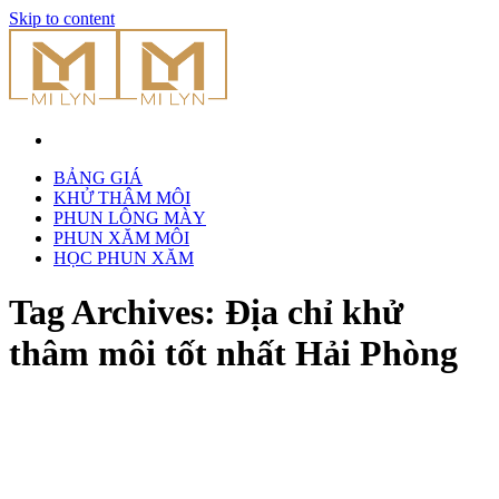
Skip to content
BẢNG GIÁ
KHỬ THÂM MÔI
PHUN LÔNG MÀY
PHUN XĂM MÔI
HỌC PHUN XĂM
Tag Archives:
Địa chỉ khử
thâm môi tốt nhất Hải Phòng