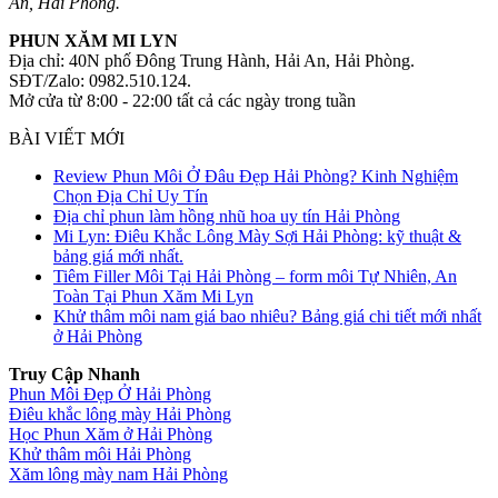
An, Hải Phòng.
PHUN XĂM MI LYN
Địa chỉ: 40N phố Đông Trung Hành, Hải An, Hải Phòng.
SĐT/Zalo: 0982.510.124.
Mở cửa từ 8:00 - 22:00 tất cả các ngày trong tuần
BÀI VIẾT MỚI
Review Phun Môi Ở Đâu Đẹp Hải Phòng? Kinh Nghiệm
Chọn Địa Chỉ Uy Tín
Địa chỉ phun làm hồng nhũ hoa uy tín Hải Phòng
Mi Lyn: Điêu Khắc Lông Mày Sợi Hải Phòng: kỹ thuật &
bảng giá mới nhất.
Tiêm Filler Môi Tại Hải Phòng – form môi Tự Nhiên, An
Toàn Tại Phun Xăm Mi Lyn
Khử thâm môi nam giá bao nhiêu? Bảng giá chi tiết mới nhất
ở Hải Phòng
Truy Cập Nhanh
Phun Môi Đẹp Ở Hải Phòng
Điêu khắc lông mày Hải Phòng
Học Phun Xăm ở Hải Phòng
Khử thâm môi Hải Phòng
Xăm lông mày nam Hải Phòng