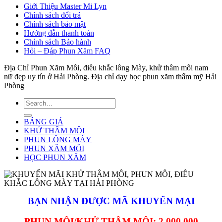
Giới Thiệu Master Mi Lyn
Chính sách đổi trả
Chính sách bảo mật
Hướng dẫn thanh toán
Chính sách Bảo hành
Hỏi – Đáp Phun Xăm FAQ
Địa Chỉ Phun Xăm Môi, điêu khắc lông Mày, khử thâm môi nam
nữ đẹp uy tín ở Hải Phòng. Địa chỉ dạy học phun xăm thẩm mỹ Hải
Phòng
BẢNG GIÁ
KHỬ THÂM MÔI
PHUN LÔNG MÀY
PHUN XĂM MÔI
HỌC PHUN XĂM
BẠN NHẬN ĐƯỢC MÃ KHUYẾN MẠI
PHUN MÔI/KHỬ THÂM MÔI: 2.000.000