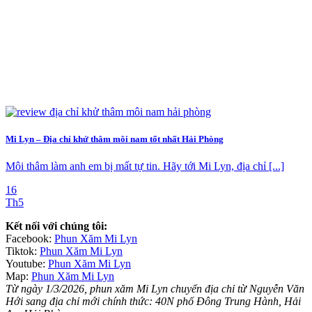
Mi Lyn – Địa chỉ khử thâm môi nam tốt nhất Hải Phòng
Môi thâm làm anh em bị mất tự tin. Hãy tới Mi Lyn, địa chỉ [...]
16
Th5
Kết nối với chúng tôi:
Facebook:
Phun Xăm Mi Lyn
Tiktok:
Phun Xăm Mi Lyn
Youtube:
Phun Xăm Mi Lyn
Map:
Phun Xăm Mi Lyn
Từ ngày 1/3/2026, phun xăm Mi Lyn chuyển địa chỉ từ Nguyễn Văn
Hới sang địa chỉ mới chính thức: 40N phố Đông Trung Hành, Hải