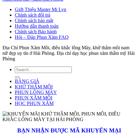
Giới Thiệu Master Mi Lyn
Chính sách đổi trả
Chính sách bảo mật
Hướng dẫn thanh toán
Chính sách Bảo hành
Hỏi – Đáp Phun Xăm FAQ
Địa Chỉ Phun Xăm Môi, điêu khắc lông Mày, khử thâm môi nam
nữ đẹp uy tín ở Hải Phòng. Địa chỉ dạy học phun xăm thẩm mỹ Hải
Phòng
BẢNG GIÁ
KHỬ THÂM MÔI
PHUN LÔNG MÀY
PHUN XĂM MÔI
HỌC PHUN XĂM
BẠN NHẬN ĐƯỢC MÃ KHUYẾN MẠI