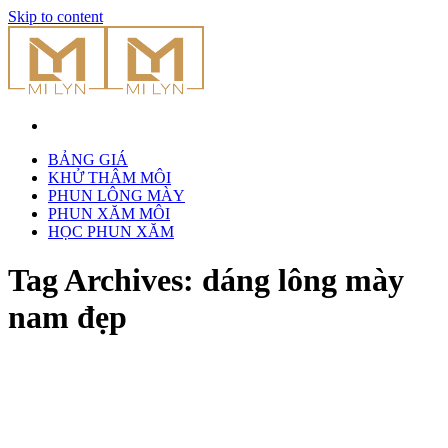
Skip to content
BẢNG GIÁ
KHỬ THÂM MÔI
PHUN LÔNG MÀY
PHUN XĂM MÔI
HỌC PHUN XĂM
Tag Archives:
dáng lông mày
nam đẹp