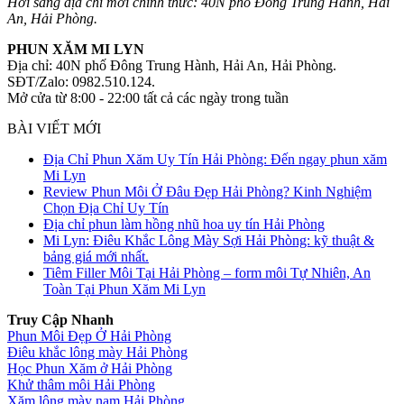
Hới sang địa chỉ mới chính thức: 40N phố Đông Trung Hành, Hải
An, Hải Phòng.
PHUN XĂM MI LYN
Địa chỉ: 40N phố Đông Trung Hành, Hải An, Hải Phòng.
SĐT/Zalo: 0982.510.124.
Mở cửa từ 8:00 - 22:00 tất cả các ngày trong tuần
BÀI VIẾT MỚI
Địa Chỉ Phun Xăm Uy Tín Hải Phòng: Đến ngay phun xăm
Mi Lyn
Review Phun Môi Ở Đâu Đẹp Hải Phòng? Kinh Nghiệm
Chọn Địa Chỉ Uy Tín
Địa chỉ phun làm hồng nhũ hoa uy tín Hải Phòng
Mi Lyn: Điêu Khắc Lông Mày Sợi Hải Phòng: kỹ thuật &
bảng giá mới nhất.
Tiêm Filler Môi Tại Hải Phòng – form môi Tự Nhiên, An
Toàn Tại Phun Xăm Mi Lyn
Truy Cập Nhanh
Phun Môi Đẹp Ở Hải Phòng
Điêu khắc lông mày Hải Phòng
Học Phun Xăm ở Hải Phòng
Khử thâm môi Hải Phòng
Xăm lông mày nam Hải Phòng