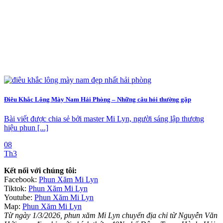
Điêu Khắc Lông Mày Nam Hải Phòng – Những câu hỏi thường gặp
Bài viết được chia sẻ bởi master Mi Lyn, người sáng lập thương
hiệu phun [...]
08
Th3
Kết nối với chúng tôi:
Facebook:
Phun Xăm Mi Lyn
Tiktok:
Phun Xăm Mi Lyn
Youtube:
Phun Xăm Mi Lyn
Map:
Phun Xăm Mi Lyn
Từ ngày 1/3/2026, phun xăm Mi Lyn chuyển địa chỉ từ Nguyễn Văn