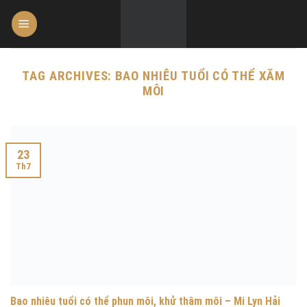
Skip
to
content
TAG ARCHIVES:
BAO NHIÊU TUỔI CÓ THỂ XĂM
MÔI
23
Th7
Bao nhiêu tuổi có thể phun môi, khử thâm môi – Mi Lyn Hải