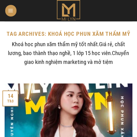
Skip
to
content
TAG ARCHIVES:
KHOÁ HỌC PHUN XĂM THẨM MỸ
Khoá học phun xăm thẩm mỹ tốt nhất.Giá rẻ, chất
lương, bao thành thạo nghề, 1 lớp 15 học viên.Chuyển
giao kinh nghiệm marketing và mở tiệm
14
Th3