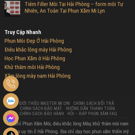
Tiêm Filler Môi Tại Hải Phòng – form môi Tự
Nhiên, An Toàn Tại Phun Xăm Mi Lyn
Truy Cập Nhanh
Phun Môi Đẹp Ở Hải Phòng
Điêu khắc lông mày Hải Phòng
Học Phun Xăm ở Hải Phòng
Khử thâm môi Hải Phòng
Xăm lông mày nam Hải Phòng
GIỚI THIỆU MASTER MI LYN
CHÍNH SÁCH ĐỔI TRẢ
CHÍNH SÁCH BẢO MẬT
HƯỚNG DẪN THANH TOÁN
CHÍNH SÁCH BẢO HÀNH
HỎI – ĐÁP PHUN XĂM FAQ
Địa Chỉ Phun Xăm Môi, điêu khắc lông Mày, khử thâm môi nam
nữ đẹp uy tín ở Hải Phòng. Địa chỉ dạy học phun xăm thẩm mỹ