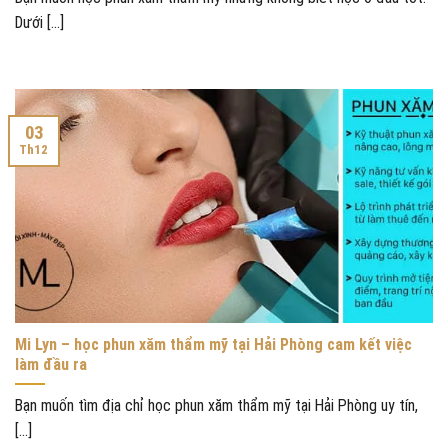
Dưới [...]
03
Th12
Mi Lyn – học phun xăm thẩm mỹ tại Hải Phòng cam kết việc
làm đầu ra
Bạn muốn tìm địa chỉ học phun xăm thẩm mỹ tại Hải Phòng uy tín,
[...]