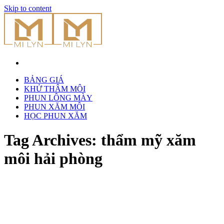
Skip to content
BẢNG GIÁ
KHỬ THÂM MÔI
PHUN LÔNG MÀY
PHUN XĂM MÔI
HỌC PHUN XĂM
Tag Archives:
thẩm mỹ xăm
môi hải phòng