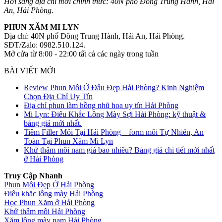
Hới sang địa chỉ mới chính thức: 40N phố Đông Trung Hành, Hải
An, Hải Phòng.
PHUN XĂM MI LYN
Địa chỉ: 40N phố Đông Trung Hành, Hải An, Hải Phòng.
SĐT/Zalo: 0982.510.124.
Mở cửa từ 8:00 - 22:00 tất cả các ngày trong tuần
BÀI VIẾT MỚI
Review Phun Môi Ở Đâu Đẹp Hải Phòng? Kinh Nghiệm
Chọn Địa Chỉ Uy Tín
Địa chỉ phun làm hồng nhũ hoa uy tín Hải Phòng
Mi Lyn: Điêu Khắc Lông Mày Sợi Hải Phòng: kỹ thuật &
bảng giá mới nhất.
Tiêm Filler Môi Tại Hải Phòng – form môi Tự Nhiên, An
Toàn Tại Phun Xăm Mi Lyn
Khử thâm môi nam giá bao nhiêu? Bảng giá chi tiết mới nhất
ở Hải Phòng
Truy Cập Nhanh
Phun Môi Đẹp Ở Hải Phòng
Điêu khắc lông mày Hải Phòng
Học Phun Xăm ở Hải Phòng
Khử thâm môi Hải Phòng
Xăm lông mày nam Hải Phòng