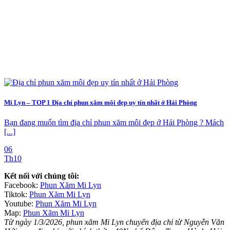
Mi Lyn – TOP 1 Địa chỉ phun xăm môi đẹp uy tín nhất ở Hải Phòng
Bạn đang muốn tìm địa chỉ phun xăm môi đẹp ở Hải Phòng ? Mách
[...]
06
Th10
Kết nối với chúng tôi:
Facebook:
Phun Xăm Mi Lyn
Tiktok:
Phun Xăm Mi Lyn
Youtube:
Phun Xăm Mi Lyn
Map:
Phun Xăm Mi Lyn
Từ ngày 1/3/2026, phun xăm Mi Lyn chuyển địa chỉ từ Nguyễn Văn