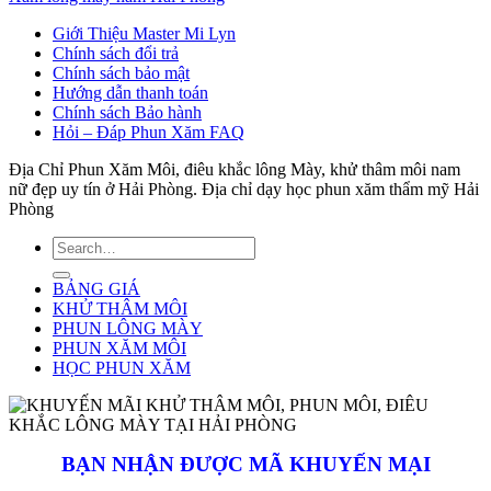
Giới Thiệu Master Mi Lyn
Chính sách đổi trả
Chính sách bảo mật
Hướng dẫn thanh toán
Chính sách Bảo hành
Hỏi – Đáp Phun Xăm FAQ
Địa Chỉ Phun Xăm Môi, điêu khắc lông Mày, khử thâm môi nam
nữ đẹp uy tín ở Hải Phòng. Địa chỉ dạy học phun xăm thẩm mỹ Hải
Phòng
BẢNG GIÁ
KHỬ THÂM MÔI
PHUN LÔNG MÀY
PHUN XĂM MÔI
HỌC PHUN XĂM
BẠN NHẬN ĐƯỢC MÃ KHUYẾN MẠI