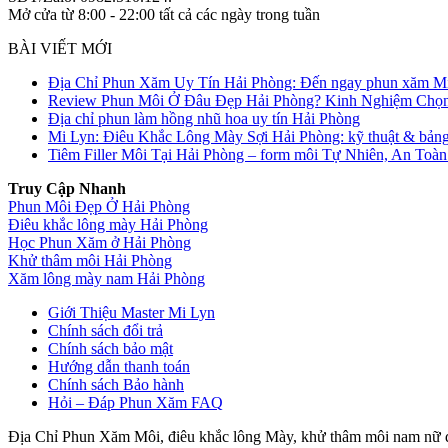
Mở cửa từ 8:00 - 22:00 tất cả các ngày trong tuần
BÀI VIẾT MỚI
Địa Chỉ Phun Xăm Uy Tín Hải Phòng: Đến ngay phun xăm M
Review Phun Môi Ở Đâu Đẹp Hải Phòng? Kinh Nghiệm Chọn
Địa chỉ phun làm hồng nhũ hoa uy tín Hải Phòng
Mi Lyn: Điêu Khắc Lông Mày Sợi Hải Phòng: kỹ thuật & bảng 
Tiêm Filler Môi Tại Hải Phòng – form môi Tự Nhiên, An Toà
Truy Cập Nhanh
Phun Môi Đẹp Ở Hải Phòng
Điêu khắc lông mày Hải Phòng
Học Phun Xăm ở Hải Phòng
Khử thâm môi Hải Phòng
Xăm lông mày nam Hải Phòng
Giới Thiệu Master Mi Lyn
Chính sách đổi trả
Chính sách bảo mật
Hướng dẫn thanh toán
Chính sách Bảo hành
Hỏi – Đáp Phun Xăm FAQ
Địa Chỉ Phun Xăm Môi, điêu khắc lông Mày, khử thâm môi nam nữ đ