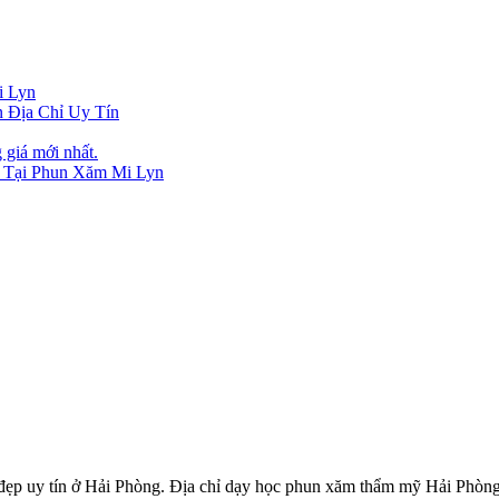
i Lyn
 Địa Chỉ Uy Tín
giá mới nhất.
n Tại Phun Xăm Mi Lyn
ẹp uy tín ở Hải Phòng. Địa chỉ dạy học phun xăm thẩm mỹ Hải Phòn