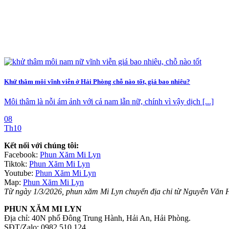
Khử thâm môi vĩnh viễn ở Hải Phòng chỗ nào tốt, giá bao nhiêu?
Môi thâm là nỗi ám ảnh với cả nam lẫn nữ, chính vì vậy dịch [...]
08
Th10
Kết nối với chúng tôi:
Facebook:
Phun Xăm Mi Lyn
Tiktok:
Phun Xăm Mi Lyn
Youtube:
Phun Xăm Mi Lyn
Map:
Phun Xăm Mi Lyn
Từ ngày 1/3/2026, phun xăm Mi Lyn chuyển địa chỉ từ Nguyễn Văn 
PHUN XĂM MI LYN
Địa chỉ: 40N phố Đông Trung Hành, Hải An, Hải Phòng.
SĐT/Zalo: 0982.510.124.