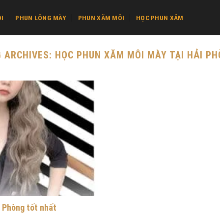
I
PHUN LÔNG MÀY
PHUN XĂM MÔI
HỌC PHUN XĂM
 ARCHIVES:
HỌC PHUN XĂM MÔI MÀY TẠI HẢI P
 Phòng tốt nhất