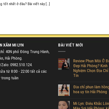
tốt nhất ở đâu? Bài viết này [...]
N XĂM MI LYN
BÀI VIẾT MỚI
chỉ: 40N phố Đông Trung Hành,
An, Hải Phòng.
Review Phun Môi Ở Đ
Zalo: 0982.510.124.
Đẹp Hải Phòng? Kinh
Nghiệm Chọn Địa Chỉ
ửa từ 8:00 - 22:00 tất cả các
Tín
 trong tuần
Địa chỉ phun làm hồn
hoa uy tín Hải Phòng
Mi Lyn: Điêu Khắc Lô
Mày Sợi Hải Phòng: k