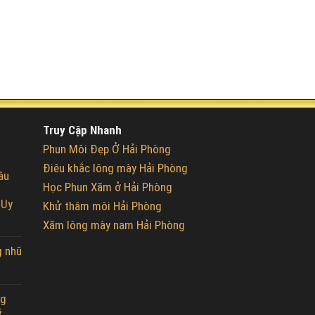
Truy Cập Nhanh
Phun Môi Đẹp Ở Hải Phòng
Điêu khắc lông mày Hải Phòng
âu
Học Phun Xăm ở Hải Phòng
 Uy
Khử thâm môi Hải Phòng
Xăm lông mày nam Hải Phòng
g nhũ
ng
ỹ