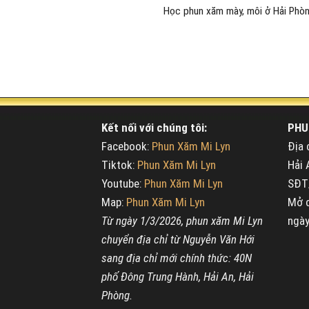
Học phun xăm mày, môi ở Hải Phòng 
Kết nối với chúng tôi:
PHU
Facebook:
Phun Xăm Mi Lyn
Địa 
Tiktok:
Phun Xăm Mi Lyn
Hải 
Youtube:
Phun Xăm Mi Lyn
SĐT/
Map:
Phun Xăm Mi Lyn
Mở c
Từ ngày 1/3/2026, phun xăm Mi Lyn
ngày
chuyển địa chỉ từ Nguyễn Văn Hới
sang địa chỉ mới chính thức: 40N
phố Đông Trung Hành, Hải An, Hải
Phòng.